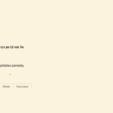
sija
po 12 val. šv.
papildytas pamaldų
Medis
Nuorodos