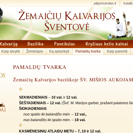
piligrimukelias.lt
katalika
Kaip atvykti
Žemėlapis
Ką aplankyti
Pamaldų tvarka
Kaip paremti
PAMALDŲ TVARKA
Žemaičių Kalvarijos bazilikoje ŠV. MIŠIOS AUKOJA
SEKMADIENIAIS
–
10 val.
ir
12 val.
ŠEŠTADIENIAIS –
12 val.
(Švč. M. Marijos garbei, prašant palaimos 
ŠIOKIADIENIAIS
nuo spalio iki balandžio mėn.
–
12 val.,
nuo balandžio iki spalio mėn.
–
18 val.
KASMĖNESINIŲ ATLAIDŲ METU – 7, 10 ir
12 val.