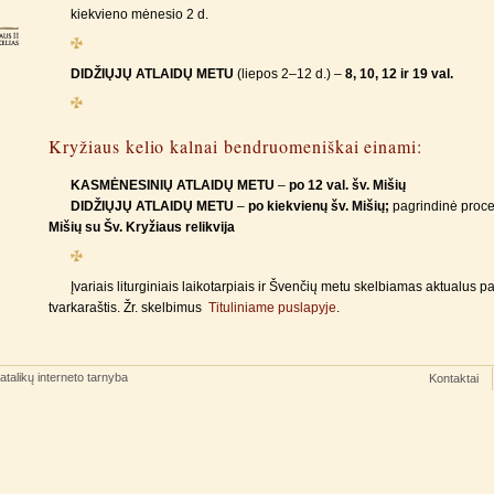
kiekvieno mėnesio 2 d.
DIDŽIŲJŲ ATLAIDŲ METU
(liepos 2–12 d.) –
8, 10, 12 ir 19 val.
Kryžiaus kelio kalnai bendruomeniškai einami:
KASMĖNESINIŲ ATLAIDŲ METU
–
po 12 val. šv. Mišių
DIDŽIŲJŲ ATLAIDŲ METU
–
po kiekvienų šv. Mišių;
pagrindinė proce
Mišių su Šv. Kryžiaus relikvija
Įvariais liturginiais laikotarpiais ir Švenčių metu skelbiamas aktualus 
tvarkaraštis. Žr. skelbimus
Tituliniame puslapyje
.
atalikų interneto tarnyba
Kontaktai