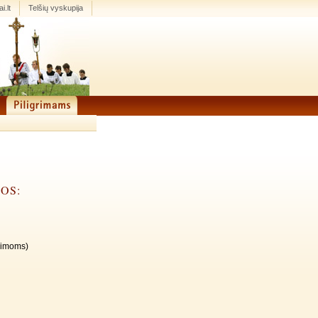
i.lt
Telšių vyskupija
MOS:
šeimoms)