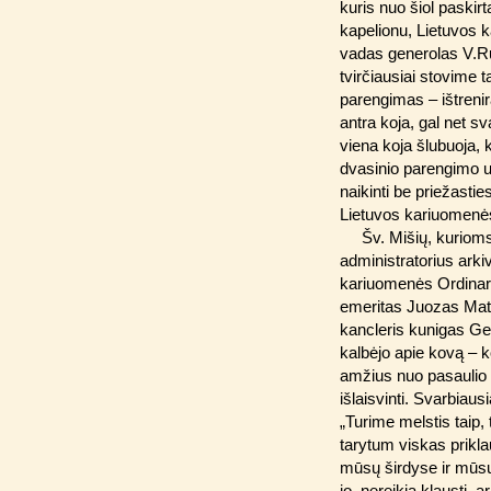
kuris nuo šiol paskirt
kapelionu, Lietuvos
vadas generolas V.Ru
tvirčiausiai stovime t
parengimas – ištrenira
antra koja, gal net s
viena koja šlubuoja, 
dvasinio parengimo u
naikinti be priežasti
Lietuvos kariuomenės
Šv. Mišių, kuriom
administratorius ark
kariuomenės Ordinari
emeritas Juozas Matul
kancleris kunigas Ge
kalbėjo apie kovą – k
amžius nuo pasaulio 
išlaisvinti. Svarbiaus
„Turime melstis taip, 
tarytum viskas prikla
mūsų širdyse ir mūsų
jo, nereikia klausti, 