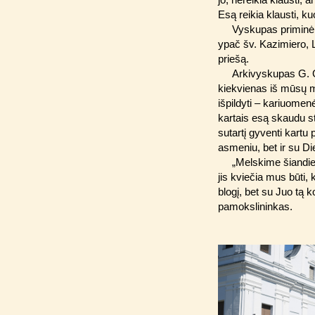
Esą reikia klausti, k
Vyskupas priminė 
ypač šv. Kazimiero, L
priešą.
Arkivyskupas G. G
kiekvienas iš mūsų ma
išpildyti – kariuome
kartais esą skaudu s
sutartį gyventi kartu 
asmeniu, bet ir su Di
„Melskime šiandie
jis kviečia mus būti,
blogį, bet su Juo tą k
pamokslininkas.