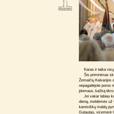
Karas ir taika vi
Šis priminimas ski
Žemaičių Kalvarijos a
nepagailėjote poros 
įdomaus, kažką tikro
Jei vakar labiau k
dieną, meldėmės už 
kareiviškų maldų py
Gutautas, vicemerė In