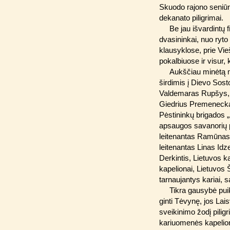
Skuodo rajono seniūn
dekanato piligrimai.
Be jau išvardintų 
dvasininkai, nuo ryto
klausyklose, prie Vie
pokalbiuose ir visur, 
Aukščiau minėtą m
širdimis į Dievo Sos
Valdemaras Rupšys, Li
Giedrius Premeneckas
Pėstininkų brigados „
apsaugos savanorių p
leitenantas Ramūnas
leitenantas Linas Idz
Derkintis, Lietuvos 
kapelionai, Lietuvos 
tarnaujantys kariai, sa
Tikra gausybė puik
ginti Tėvynę, jos Lai
sveikinimo žodį piligr
kariuomenės kapelioną