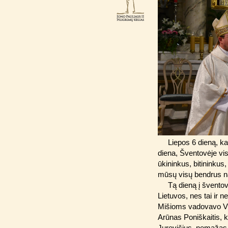
Liepos 6 dieną, 
diena, Šventovėje vi
ūkininkus, bitininkus
mūsų visų bendrus 
Tą dieną į šventov
Lietuvos, nes tai ir
Mišioms vadovavo Vil
Arūnas Poniškaitis, 
Jurevičius, nemažas 