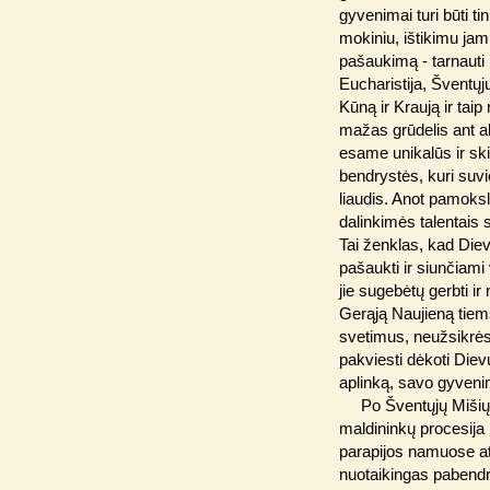
gyvenimai turi būti t
mokiniu, ištikimu jam,
pašaukimą - tarnauti
Eucharistija, Šventų
Kūną ir Kraują ir ta
mažas grūdelis ant 
esame unikalūs ir ski
bendrystės, kuri suvi
liaudis. Anot pamoksl
dalinkimės talentais 
Tai ženklas, kad Diev
pašaukti ir siunčiami
jie sugebėtų gerbti ir
Gerąją Naujieną tiems
svetimus, neužsikrėst
pakviesti dėkoti Dievu
aplinką, savo gyveni
Po Šventųjų Mišių
maldininkų procesija 
parapijos namuose at
nuotaikingas pabend