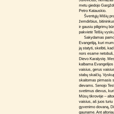
metu giedojo Gargžd
Petro Katauskio.
Šventųjų Mišių pra
žemdirbius, bitininku
ir gausiu piligrimų bū
pakvietė Telšių vysk
Sakydamas pamoks
Evangeliją, kuri mums
ją statyti, skelbti, 
nors esame netobuli, 
Dievo Karalystę. Mes 
kalbama Evangelijos 
vaisius, gerus vaisius
stabų skaičių. Vyskupa
skaitomas pirmasis sk
dievams. Senojo Test
svetimus dievus, kur
Mūsų tikrovėje – alt
vaisius, aš juos tur
gyvenimo dovaną, D
gauname. Ant altori